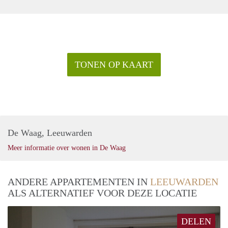
#holland #frysl #joure #lemmer #stiens #amsterdam
#terschelling #ameland #schiermonnikoog #wolvega
#gorredijk #vlieland #schilderwerk #bergum #stucwerk
#schilders #oosterwolde #verfspecialisten #verfman
TONEN OP KAART
De Waag, Leeuwarden
Meer informatie over wonen in De Waag
ANDERE APPARTEMENTEN IN
LEEUWARDEN
ALS ALTERNATIEF VOOR DEZE LOCATIE
DELEN