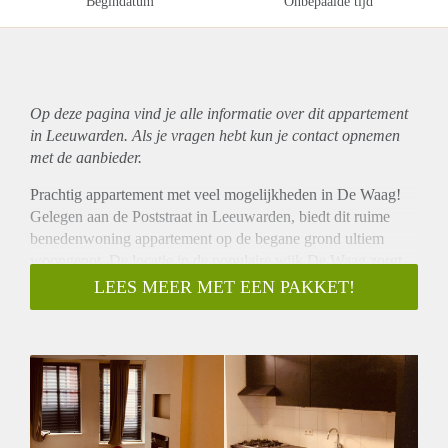
Begindatum
Onbepaalde tijd
Op deze pagina vind je alle informatie over dit
appartement
in Leeuwarden. Als je vragen hebt kun je contact opnemen
met de aanbieder.
Prachtig appartement met veel mogelijkheden in De Waag!
Gelegen aan de Poststraat in Leeuwarden, biedt dit ruime
benedenwoning appartement op de begane grond ultiem
woongenot. De locatie in de populaire wijk De Waag zorgt
voor een levendige en gezellige omgeving. Ideaal voor
LEES MEER MET EEN PAKKET!
starters, jongeren en stellen die op zoek zijn naar comfortabel
en modern wonen!
Luxe en hoogwaardige afwerking
Dit appartement is volledig nieuw en voorzien van de meest
hoogwaardige afwerkingen. Het beschikt over
vloerverwarming en een handige camera intercom voor extra
veiligheid en gemak. Met een royale slaapkamer en een