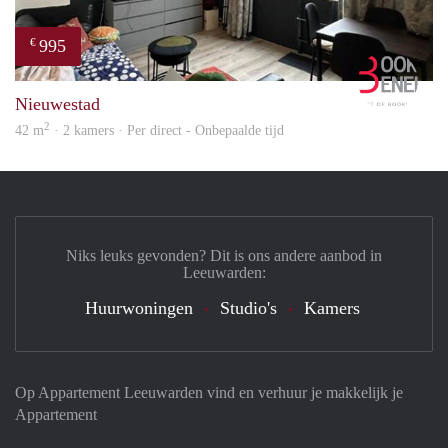
995
€
Book
Nieuwestad
2
42 m
· 2 kamers · Per direct - Onbepaalde tijd
Niks leuks gevonden? Dit is ons andere aanbod in
Leeuwarden:
Huurwoningen
Studio's
Kamers
Op Appartement Leeuwarden vind en verhuur je makkelijk je
Appartement