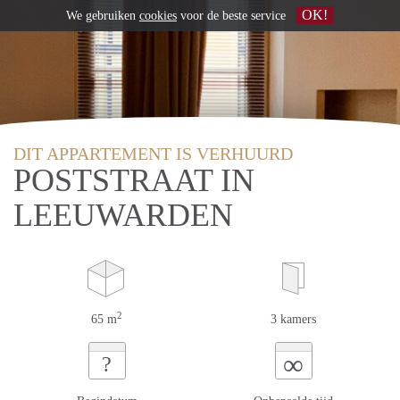
OK!
We gebruiken
cookies
voor de beste service
DIT APPARTEMENT IS VERHUURD
POSTSTRAAT IN
LEEUWARDEN
2
65 m
3 kamers
∞
?