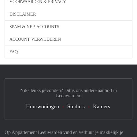
VOORWAARDEN & PRIVACY
DISCLAIMER
SPAM & NEP-ACCOUNTS
ACCOUNT VERWIJDEREN
FAQ
Niks leuks gevonden? Dit is ons andere aanbod in
Leeuwarden:
Huurwoningen
Studio's
Kamers
Op Appartement Leeuwarden vind en verhuur je makkelijk je