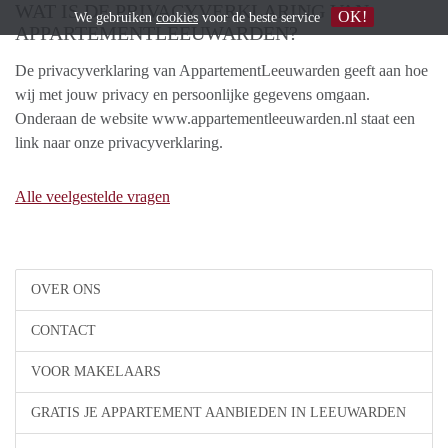
WAT IS DE PRIVACYVERKLARING VAN
OK!
We gebruiken
cookies
voor de beste service
APPARTEMENTLEEUWARDEN?
De privacyverklaring van AppartementLeeuwarden geeft aan hoe
wij met jouw privacy en persoonlijke gegevens omgaan.
Onderaan de website www.appartementleeuwarden.nl staat een
link naar onze privacyverklaring.
Alle veelgestelde vragen
OVER ONS
CONTACT
VOOR MAKELAARS
GRATIS JE APPARTEMENT AANBIEDEN IN LEEUWARDEN