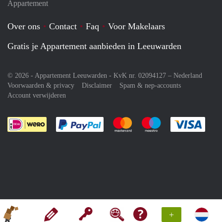
Appartement
Over ons
Contact
Faq
Voor Makelaars
Gratis je Appartement aanbieden in Leeuwarden
© 2026 - Appartement Leeuwarden - KvK nr. 02094127 –
Nederland
Voorwaarden & privacy
Disclaimer
Spam & nep-accounts
Account verwijderen
Je rekent gemakkelijk af met Paypal
Je rekent gemakkelijk af met M
Je rekent gemakkelij
Je re
+