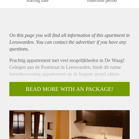
Starting date
Indefinite period
On this page you will find all information of this
apartment
in
Leeuwarden. You can contact the advertiser if you have any
questions.
Prachtig appartement met veel mogelijkheden in De Waag!
Gelegen aan de Poststraat in Leeuwarden, biedt dit ruime
benedenwoning appartement op de begane grond ultiem
woongenot. De locatie in de populaire wijk De Waag zorgt
voor een levendige en gezellige omgeving. Ideaal voor
READ MORE WITH AN PACKAGE!
starters, jongeren en stellen die op zoek zijn naar comfortabel
en modern wonen!
Luxe en hoogwaardige afwerking
Dit appartement is volledig nieuw en voorzien van de meest
hoogwaardige afwerkingen. Het beschikt over
vloerverwarming en een handige camera intercom voor extra
veiligheid en gemak. Met een royale slaapkamer en een