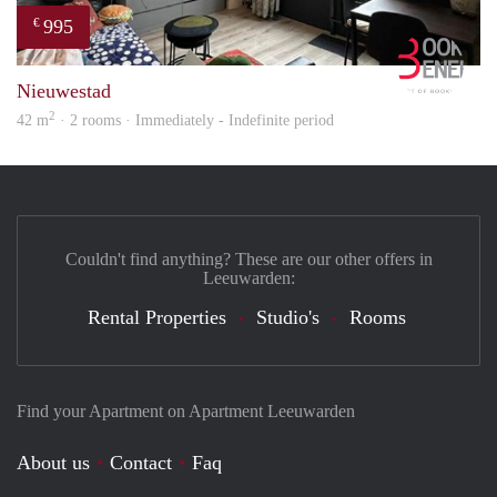
995
€
Book
Nieuwestad
2
42 m
· 2 rooms · Immediately - Indefinite period
Couldn't find anything? These are our other offers in
Leeuwarden:
Rental Properties
Studio's
Rooms
Find your Apartment on Apartment Leeuwarden
About us
Contact
Faq