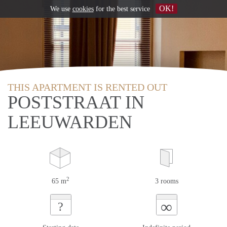
OK!
We use
cookies
for the best service
THIS APARTMENT IS RENTED OUT
POSTSTRAAT IN
LEEUWARDEN
2
65 m
3 rooms
∞
?