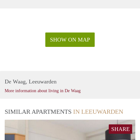
#holland #frysl #joure #lemmer #stiens #amsterdam
#terschelling #ameland #schiermonnikoog #wolvega
#gorredijk #vlieland #schilderwerk #bergum #stucwerk
#schilders #oosterwolde #verfspecialisten #verfman
SHOW ON MAP
De Waag, Leeuwarden
More information about living in De Waag
SIMILAR APARTMENTS
IN LEEUWARDEN
SHARE