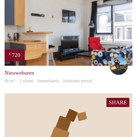
720
€
Jaco
Nieuweburen
2
66 m
· 2 rooms · Immediately - Indefinite period
SHARE