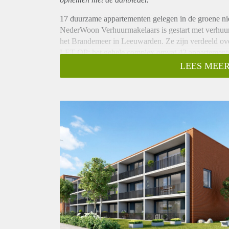
17 duurzame appartementen gelegen in de groene ni
NederWoon Verhuurmakelaars is gestart met verhuur
het Brandemeer in Leeuwarden. Ze zijn verdeeld ov
LET OP: het gehele complex omvat 42 appartement
Appartementen
LEES MEER
De appartementen tellen circa 74 m2, hebben twee sl
hoek- als tussenappartementen beschikbaar. Parkere
parkeerplaatsen in de omgeving.
Indeling: Bij binnenkomst heb je vanuit de hal toegan
slaapkamers. In het midden van de hal bevindt zich
aansluiting en aan de andere kant de badkamer met
een toilet. Wanneer je de hal doorloopt kom je ter
is van alle gemakken voorzien d.m.v. Inventum appa
vaatwasser en koelkast.
Vanuit de ruime woonkamer heb je ook toegang tot 
Tot slot heeft elk appartement een eigen berging op 
Duurzaam, gasloos én betaalbaar
De appartementen staan niet alleen in een groene om
(!) en worden voorzien van een eigen warmtepomp d