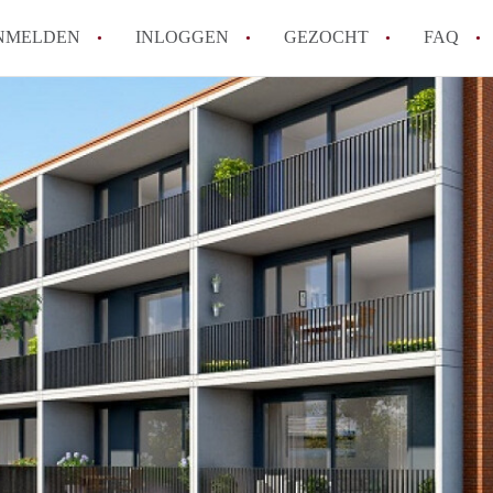
NMELDEN
INLOGGEN
GEZOCHT
FAQ
How to translate AppartementLeeuwarden
Wat is AppartementLeeuwarden?
Wat is de privacyverklaring van Apparte
Berekent AppartementLeeuwarden
makelaarsvergoeding/bemiddelingsvergoe
Is AppartementLeeuwarden verantwoordel
Appartement / Appartementen in Leeuwar
Alle veelgestelde vragen