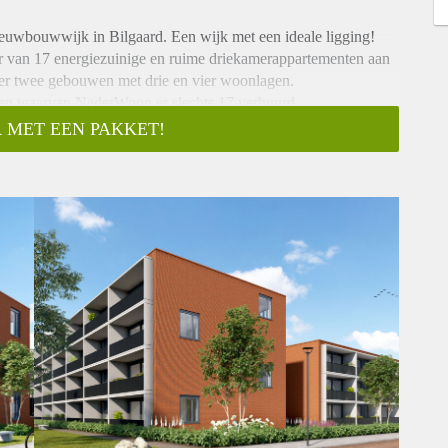
euwbouwwijk in Bilgaard. Een wijk met een ideale ligging!
 van 17 energiezuinige en ruime driekamerappartementen aan
er twee gebouwen met drie en vier woonlagen.
en waarvan NederWoon er slechts 17 verhuurd.
 MET EEN PAKKET!
aapkamers en een balkon of terras met veel zon. Er zijn zowel
n kan deels voor de deur of door gebruik te maken van de
g tot alle ruimtes. Aan de linker- en rechterzijde vind je 2
 aan de ene kant de inpandige berging mét wasmachine
 een wastafel met wastafelmeubel, douche met douchewand en
echt in een grote woonkamer met open (hoek)keuken. De keuken
ratuur: inductie kookplaat, een oven, RVS afzuigkap,
het ruime balkon/terras van ongeveer 10m2.
de begane grond. Deze is voorzien van elektra.
geving, maar zijn zelf ook groen. Alle woningen zijn gasloos
ie zorgt voor warm tapwater en het verwarmen van het