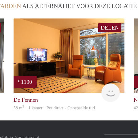
WARDEN
ALS ALTERNATIEF VOOR DEZE LOCATIE
DELEN
1100
€
Willem
Stichting
De Fennen
N
2
58 m
· 1 kamer · Per direct - Onbepaalde tijd
4
lijk je Appartement