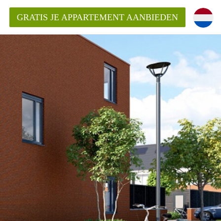
GRATIS JE APPARTEMENT AANBIEDEN
!
mentLeeuwarden?
ding?
ijk voor het aangeboden
den?