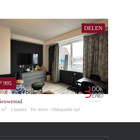
DELEN
995
€
Booking Benefits
ieuwestad
2
2 m
· 2 kamers · Per direct - Onbepaalde tijd