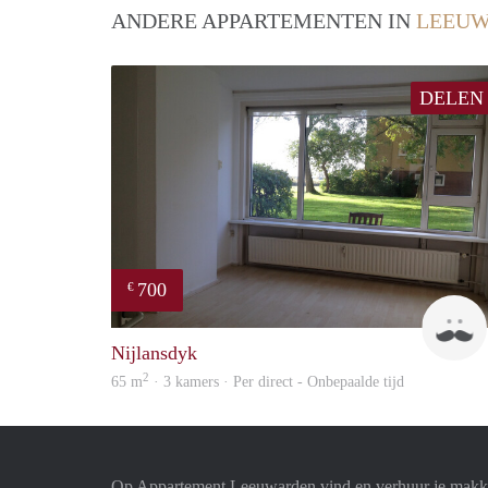
ANDERE APPARTEMENTEN IN
LEEU
DELEN
700
€
Nijlansdyk
2
65 m
· 3 kamers · Per direct - Onbepaalde tijd
Op Appartement Leeuwarden vind en verhuur je makke