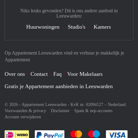
Niks leuks gevonden? Dit is ons andere aanbod in
Leeuwarden:
Huurwoningen
Studio's
Kamers
Op Appartement Leeuwarden vind en verhuur je makkelijk je
Appartement
Over ons
Contact
Faq
Voor Makelaars
Gratis je Appartement aanbieden in Leeuwarden
© 2026 - Appartement Leeuwarden - KvK nr. 02094127 –
Nederland
Voorwaarden & privacy
Disclaimer
Spam & nep-accounts
Account verwijderen
Je rekent gemakkelijk af met Paypal
Je rekent gemakkelijk af met M
Je rekent gemakkelij
Je re