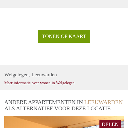
Ideaal Voor Starters, Jongeren en Stelletjes
Ben jij een starter, jongere of stelletje op zoek naar een
sfeervol en betaalbaar appartement? Dan is dit wellicht jouw
droomplek! Met de perfecte locatie, de comfortabele indeling
en de vele extra's is dit appartement een ideale keuze voor
TONEN OP KAART
iedereen die wil genieten van het gemak en de gezelligheid
van Leeuwarden.
Wacht niet langer en neem vandaag nog contact met ons op
om dit appartement te bezichtigen. Een unieke kans die je
niet wilt missen! Wees snel, want voor je het weet is dit
pareltje verhuurd.
Welgelegen, Leeuwarden
Meer informatie over wonen in Welgelegen
ANDERE APPARTEMENTEN IN
LEEUWARDEN
ALS ALTERNATIEF VOOR DEZE LOCATIE
DELEN