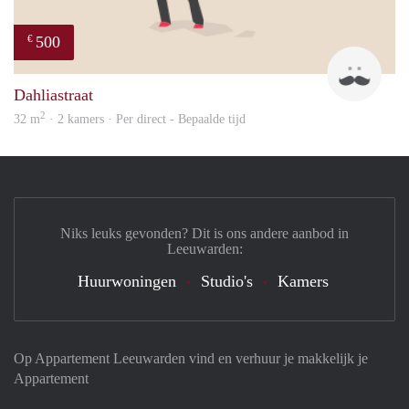
500
€
Ysbr
Dahliastraat
2
32 m
· 2 kamers · Per direct - Bepaalde tijd
Niks leuks gevonden? Dit is ons andere aanbod in
Leeuwarden:
Huurwoningen
Studio's
Kamers
Op Appartement Leeuwarden vind en verhuur je makkelijk je
Appartement