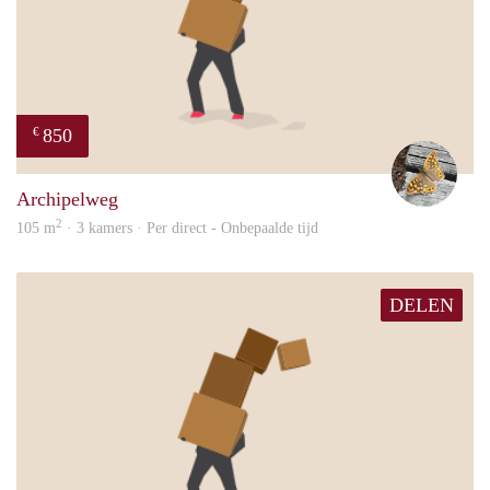
850
€
Tjall
Archipelweg
2
105 m
· 3 kamers · Per direct - Onbepaalde tijd
DELEN