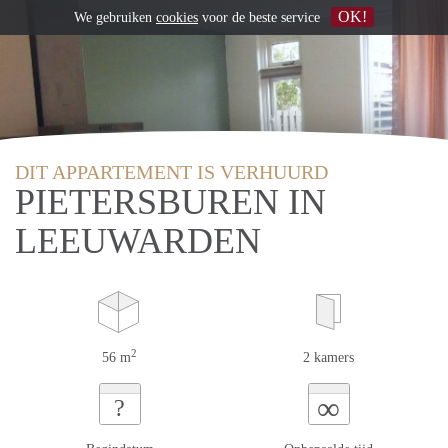
OK!
We gebruiken
cookies
voor de beste service
DIT APPARTEMENT IS VERHUURD
PIETERSBUREN IN
LEEUWARDEN
2
56 m
2 kamers
∞
?