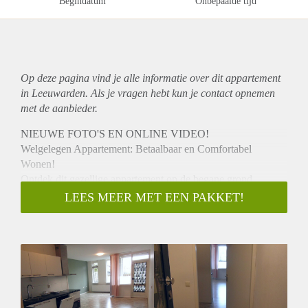
Begindatum
Onbepaalde tijd
Op deze pagina vind je alle informatie over dit
appartement
in Leeuwarden. Als je vragen hebt kun je contact opnemen
met de aanbieder.
NIEUWE FOTO'S EN ONLINE VIDEO!
Welgelegen Appartement: Betaalbaar en Comfortabel
Wonen!
Ontdek dit gezellige appartement op de begane grond,
gelegen in de populaire wijk Welgelegen van Leeuwarden.
LEES MEER MET EEN PAKKET!
Ideaal voor starters, jongeren en stelletjes die op zoek zijn
naar een sfeervolle woning met veel privacy. Met één
slaapkamer, een handige berging en de mogelijkheid om een
parkeerplek te huren, biedt dit appartement alles wat je nodig
hebt.
Perfecte Ligging
Gelegen tussen de Willem Loréstraat en het Zuidvliet, aan de