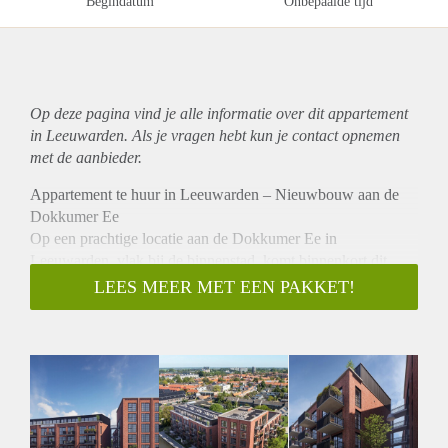
Begindatum
Onbepaalde tijd
Op deze pagina vind je alle informatie over dit
appartement
in Leeuwarden. Als je vragen hebt kun je contact opnemen
met de aanbieder.
Appartement te huur in Leeuwarden – Nieuwbouw aan de
Dokkumer Ee
Op een prachtige locatie aan de Dokkumer Ee in
Leeuwarden, vlak bij de binnenstad, komt binnenkort dit
moderne nieuwbouwappartement beschikbaar voor verhuur.
LEES MEER MET EEN PAKKET!
Het 3-kamerappartement (circa 75 m²) ligt op de begane
grond, beschikt over een eigen tuin, berging en parkeerplaats,
en maakt deel uit van het kleinschalige wooncomplex
Eestroom.
Unieke ligging aan het water
De woonkamer bevindt zich over de volledige breedte aan de
westzijde en heeft grote industriële raampartijen voor veel