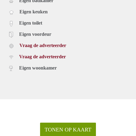
Eigen badkamer
Nieuwbouwappartement aan de Dokkumer Ee
75 m² woonoppervlak
Eigen keuken
2 slaapkamers
Eigen tuin van 30 m²
Eigen toilet
Privéparkeerplaats en aparte berging
Energiezuinig: label A+++ (voorlopig)
Eigen voordeur
Gasloos met warmtepomp en zonnepanelen
Vraag de adverteerder
Huurinformatie
De huurprijs bedraagt € 1.400,- per maand, exclusief
Vraag de adverteerder
gebruikskosten.
Adres: Mariahof 7, Leeuwarden
Eigen woonkamer
Ben je op zoek naar een appartement te huur in Leeuwarden
met uitzicht op het water en moderne voorzieningen? Vraag
nu meer informatie aan en ontdek dit unieke woonaanbod.
TONEN OP KAART