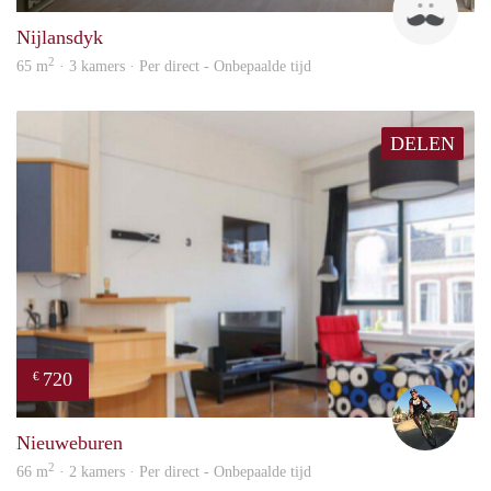
Nijlansdyk
2
65 m
· 3 kamers · Per direct - Onbepaalde tijd
DELEN
720
€
Jaco
Nieuweburen
2
66 m
· 2 kamers · Per direct - Onbepaalde tijd