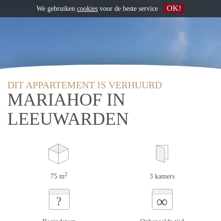
OK!
We gebruiken
cookies
voor de beste service
DIT APPARTEMENT IS VERHUURD
MARIAHOF IN
LEEUWARDEN
2
75 m
3 kamers
∞
?