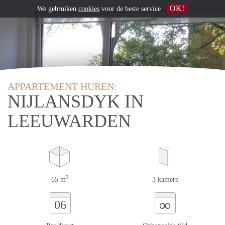
OK!
We gebruiken
cookies
voor de beste service
APPARTEMENT HUREN:
NIJLANSDYK IN
LEEUWARDEN
2
65 m
3 kamers
∞
06