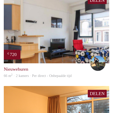
DELEN
720
€
Jaco
Nieuweburen
2
66 m
· 2 kamers · Per direct - Onbepaalde tijd
DELEN