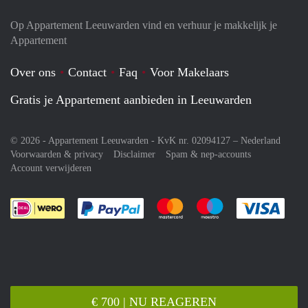
Op Appartement Leeuwarden vind en verhuur je makkelijk je
Appartement
Over ons
Contact
Faq
Voor Makelaars
Gratis je Appartement aanbieden in Leeuwarden
© 2026 - Appartement Leeuwarden - KvK nr. 02094127 –
Nederland
Voorwaarden & privacy
Disclaimer
Spam & nep-accounts
Account verwijderen
Je rekent gemakkelijk af met Paypal
Je rekent gemakkelijk af met M
Je rekent gemakkelij
Je re
€ 700 | NU REAGEREN