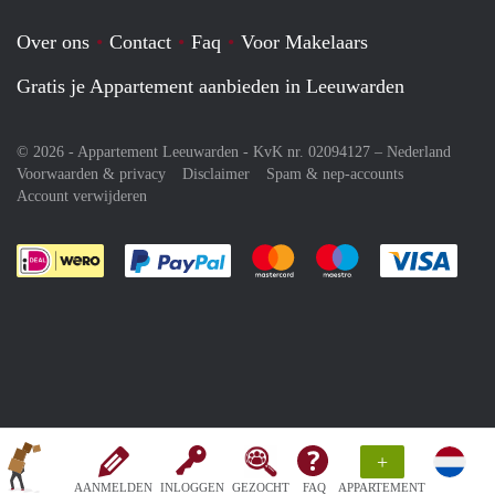
Over ons
Contact
Faq
Voor Makelaars
Gratis je Appartement aanbieden in Leeuwarden
© 2026 - Appartement Leeuwarden - KvK nr. 02094127 –
Nederland
Voorwaarden & privacy
Disclaimer
Spam & nep-accounts
Account verwijderen
Je rekent gemakkelijk af met Paypal
Je rekent gemakkelijk af met M
Je rekent gemakkelij
Je re
+
AANMELDEN
INLOGGEN
GEZOCHT
FAQ
APPARTEMENT