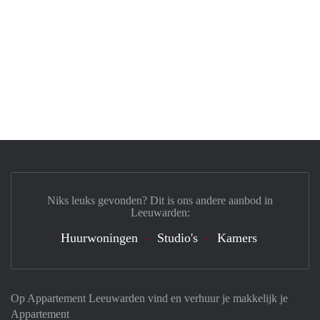
Niks leuks gevonden? Dit is ons andere aanbod in
Leeuwarden:
Huurwoningen
Studio's
Kamers
Op Appartement Leeuwarden vind en verhuur je makkelijk je
Appartement