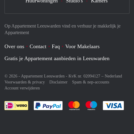
Huurwoningen
Studio's
Kamers
Op Appartement Leeuwarden vind en verhuur je makkelijk je
Appartement
Over ons
Contact
Faq
Voor Makelaars
Gratis je Appartement aanbieden in Leeuwarden
© 2026 - Appartement Leeuwarden - KvK nr. 02094127 –
Nederland
Voorwaarden & privacy
Disclaimer
Spam & nep-accounts
Account verwijderen
Je rekent gemakkelijk af met Paypal
Je rekent gemakkelijk af met M
Je rekent gemakkelij
Je re