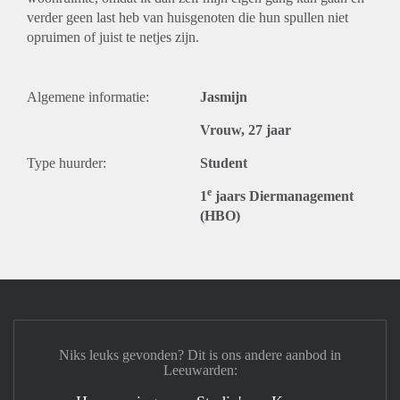
verder geen last heb van huisgenoten die hun spullen niet
opruimen of juist te netjes zijn.
Algemene informatie:
Jasmijn
Vrouw, 27 jaar
Type huurder:
Student
e
1
jaars Diermanagement
(HBO)
Niks leuks gevonden? Dit is ons andere aanbod in
Leeuwarden: