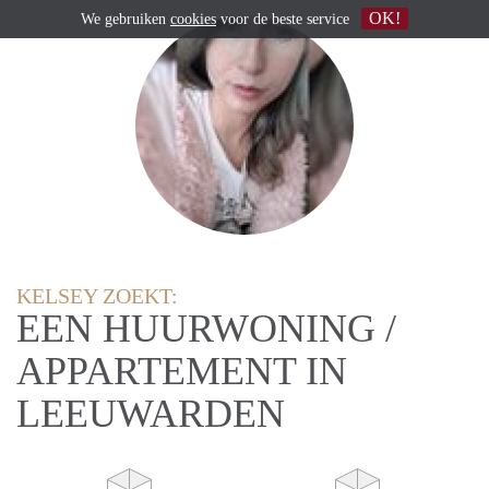
OK!
We gebruiken
cookies
voor de beste service
KELSEY ZOEKT:
EEN HUURWONING /
APPARTEMENT IN
LEEUWARDEN