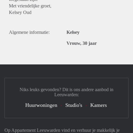
Met vriendelijke groet,
Kelsey Oud
Algemene informatie:
Kelsey
Vrouw, 30 jaar
Niks leuks gevonden? Dit is ons andere aanbod in
Leeuwarden:
Huurwoningen
Studio's
Kamers
Op Appartement Leeuwarden vind en verhuur je makkelijk je