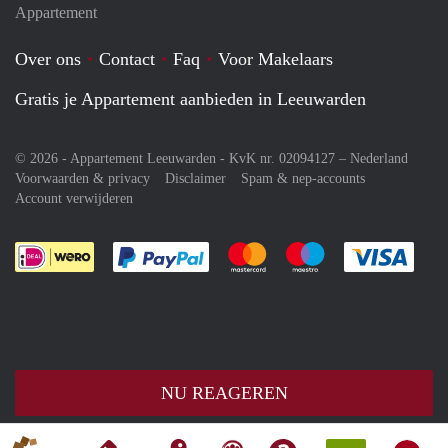
Appartement
Over ons
Contact
Faq
Voor Makelaars
Gratis je Appartement aanbieden in Leeuwarden
© 2026 - Appartement Leeuwarden - KvK nr. 02094127 –
Nederland
Voorwaarden & privacy
Disclaimer
Spam & nep-accounts
Account verwijderen
Je rekent gemakkelijk af met Paypal
Je rekent gemakkelijk af met M
Je rekent gemakkelij
Je re
NU REAGEREN