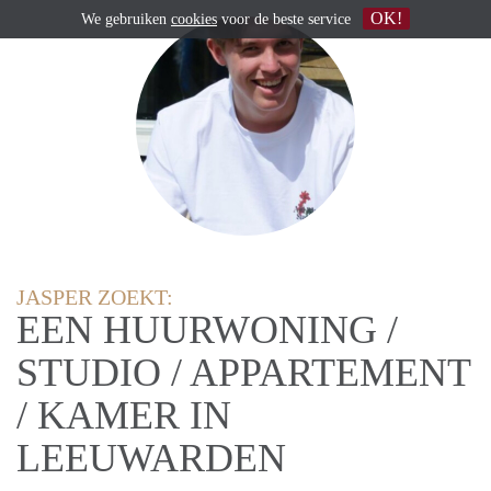
OK!
We gebruiken
cookies
voor de beste service
JASPER ZOEKT:
EEN HUURWONING /
STUDIO / APPARTEMENT
/ KAMER IN
LEEUWARDEN