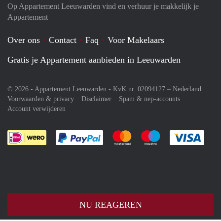
Op Appartement Leeuwarden vind en verhuur je makkelijk je
Appartement
Over ons
Contact
Faq
Voor Makelaars
Gratis je Appartement aanbieden in Leeuwarden
© 2026 - Appartement Leeuwarden - KvK nr. 02094127 –
Nederland
Voorwaarden & privacy
Disclaimer
Spam & nep-accounts
Account verwijderen
Je rekent gemakkelijk af met Paypal
Je rekent gemakkelijk af met M
Je rekent gemakkelij
Je re
NU REAGEREN