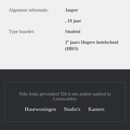
Algemene informatie:
Jasper
, 19 jaar
Type huurder:
Student
e
1
jaars Hogere hotelschool
(HBO)
Niks leuks gevonden? Dit is ons andere aanbod in
Leeuwarden:
Huurwoningen
Studio's
Kamers