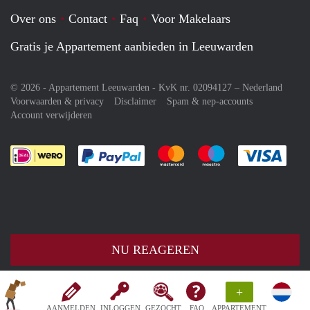
Over ons
Contact
Faq
Voor Makelaars
Gratis je Appartement aanbieden in Leeuwarden
© 2026 - Appartement Leeuwarden - KvK nr. 02094127 –
Nederland
Voorwaarden & privacy
Disclaimer
Spam & nep-accounts
Account verwijderen
Je rekent gemakkelijk af met Paypal
Je rekent gemakkelijk af met M
Je rekent gemakkelij
Je re
NU REAGEREN
+
AANMELDEN
INLOGGEN
GEZOCHT
FAQ
APPARTEMENT