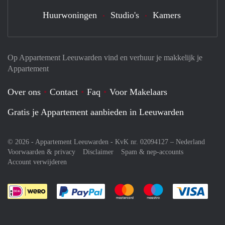
Huurwoningen
Studio's
Kamers
Op Appartement Leeuwarden vind en verhuur je makkelijk je
Appartement
Over ons
Contact
Faq
Voor Makelaars
Gratis je Appartement aanbieden in Leeuwarden
© 2026 - Appartement Leeuwarden - KvK nr. 02094127 –
Nederland
Voorwaarden & privacy
Disclaimer
Spam & nep-accounts
Account verwijderen
Je rekent gemakkelijk af met Paypal
Je rekent gemakkelijk af met M
Je rekent gemakkelij
Je re