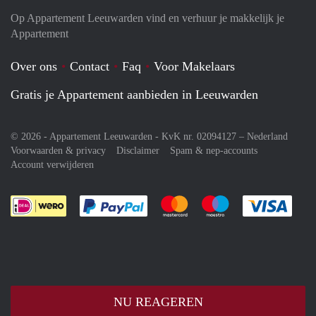
Op Appartement Leeuwarden vind en verhuur je makkelijk je
Appartement
Over ons
Contact
Faq
Voor Makelaars
Gratis je Appartement aanbieden in Leeuwarden
© 2026 - Appartement Leeuwarden - KvK nr. 02094127 –
Nederland
Voorwaarden & privacy
Disclaimer
Spam & nep-accounts
Account verwijderen
Je rekent gemakkelijk af met Paypal
Je rekent gemakkelijk af met M
Je rekent gemakkelij
Je re
NU REAGEREN