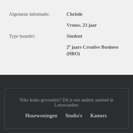
Algemene informatie:
Christie
Vrouw, 23 jaar
Type huurder:
Student
e
2
jaars Creative Business
(HBO)
Niks leuks gevonden? Dit is ons andere aanbod in
Leeuwarden:
Huurwoningen
Studio's
Kamers