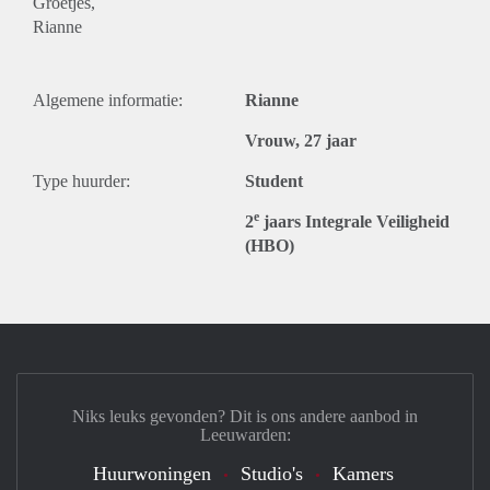
Groetjes,
Rianne
Algemene informatie:
Rianne
Vrouw, 27 jaar
Type huurder:
Student
e
2
jaars Integrale Veiligheid
(HBO)
Niks leuks gevonden? Dit is ons andere aanbod in
Leeuwarden:
Huurwoningen
Studio's
Kamers