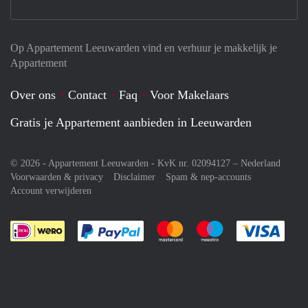
Op Appartement Leeuwarden vind en verhuur je makkelijk je
Appartement
Over ons
Contact
Faq
Voor Makelaars
Gratis je Appartement aanbieden in Leeuwarden
© 2026 - Appartement Leeuwarden - KvK nr. 02094127 –
Nederland
Voorwaarden & privacy
Disclaimer
Spam & nep-accounts
Account verwijderen
Je rekent gemakkelijk af met Paypal
Je rekent gemakkelijk af met M
Je rekent gemakkelij
Je re