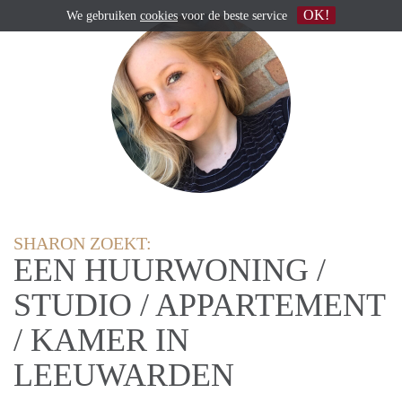
OK!
We gebruiken
cookies
voor de beste service
SHARON ZOEKT:
EEN HUURWONING /
STUDIO / APPARTEMENT
/ KAMER IN
LEEUWARDEN