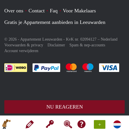
Over ons
Contact
Faq
Voor Makelaars
Gratis je Appartement aanbieden in Leeuwarden
© 2026 - Appartement Leeuwarden - KvK nr. 02094127 –
Nederland
Voorwaarden & privacy
Disclaimer
Spam & nep-accounts
Account verwijderen
Je rekent gemakkelijk af met Paypal
Je rekent gemakkelijk af met M
Je rekent gemakkelij
Je re
NU REAGEREN
+