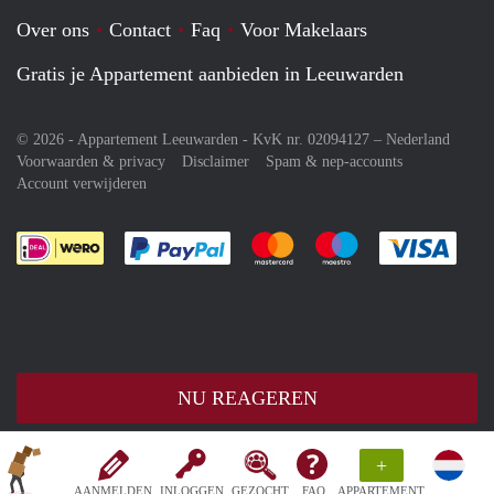
Over ons
Contact
Faq
Voor Makelaars
Gratis je Appartement aanbieden in Leeuwarden
© 2026 - Appartement Leeuwarden - KvK nr. 02094127 –
Nederland
Voorwaarden & privacy
Disclaimer
Spam & nep-accounts
Account verwijderen
Je rekent gemakkelijk af met Paypal
Je rekent gemakkelijk af met M
Je rekent gemakkelij
Je re
NU REAGEREN
+
AANMELDEN
INLOGGEN
GEZOCHT
FAQ
APPARTEMENT