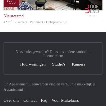
995
€
Book
Nieuwestad
2
42 m
· 2 kamers · Per direct - Onbepaalde tijd
Niks leuks gevonden? Dit is ons andere aanbod in
Leeuwarden:
Huurwoningen
Studio's
Kamers
Op Appartement Leeuwarden vind en verhuur je makkelijk je
Appartement
Over ons
Contact
Faq
Voor Makelaars