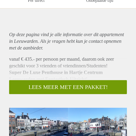
Per direct
Onbepaalde tijd
Op deze pagina vind je alle informatie over dit
appartement
in Leeuwarden. Als je vragen hebt kun je contact opnemen
met de aanbieder.
vanaf € 435.- per persoon per maand, daarom ook zeer
geschikt voor 3 vrienden of vriendinnen/Studenten!
Super De Luxe Penthouse in Hartje Centrum
Leeuwarden met Fantastisch Uitzicht!
Boek Nu Dit Luxe Penthouse! Beschikbaar Per 01.04.2024!
LEES MEER MET EEN PAKKET!
Hey jij daar! Altijd al gedroomd van wonen op een toplocatie
midden in het bruisende centrum van Leeuwarden? Recht
voor je zie je luxe, comfort en stijl samenkomen in dit
waanzinnige penthouse met magnifiek uitzicht op de
Nieuwestad. Ben je klaar om jouw koffers te pakken en deze
unieke kans te grijpen? Twijfel niet en laat snel van je horen!
Highlights