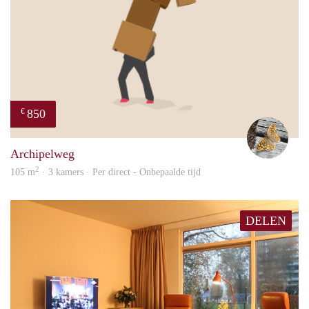
850
€
Tjall
Archipelweg
2
105 m
· 3 kamers · Per direct - Onbepaalde tijd
DELEN