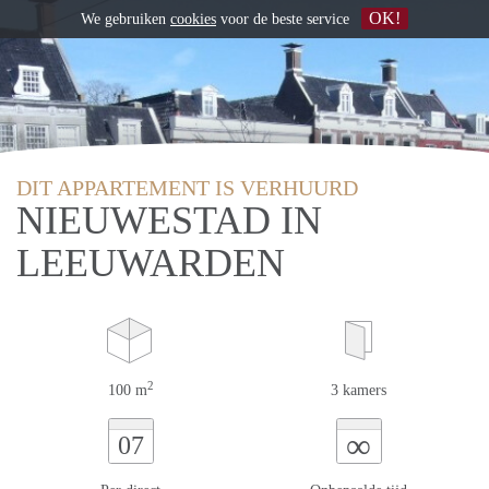
OK!
We gebruiken
cookies
voor de beste service
DIT APPARTEMENT IS VERHUURD
NIEUWESTAD IN
LEEUWARDEN
2
100 m
3 kamers
∞
07