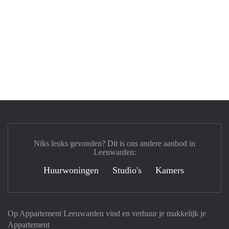
Niks leuks gevonden? Dit is ons andere aanbod in
Leeuwarden:
Huurwoningen
Studio's
Kamers
Op Appartement Leeuwarden vind en verhuur je makkelijk je
Appartement