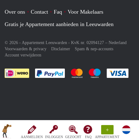
Over ons
Contact
Faq
Voor Makelaars
Gratis je Appartement aanbieden in Leeuwarden
© 2026 - Appartement Leeuwarden - KvK nr. 02094127 –
Nederland
Voorwaarden & privacy
Disclaimer
Spam & nep-accounts
Account verwijderen
Je rekent gemakkelijk af met Paypal
Je rekent gemakkelijk af met M
Je rekent gemakkelij
Je re
+
AANMELDEN
INLOGGEN
GEZOCHT
FAQ
APPARTEMENT