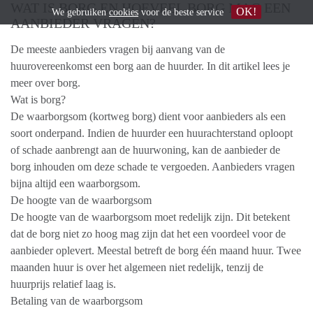
WAT IS BORG EN HOEVEEL BORG MAG EEN
OK!
We gebruiken
cookies
voor de beste service
AANBIEDER VRAGEN?
De meeste aanbieders vragen bij aanvang van de
huurovereenkomst een borg aan de huurder. In dit artikel lees je
meer over borg.
Wat is borg?
De waarborgsom (kortweg borg) dient voor aanbieders als een
soort onderpand. Indien de huurder een huurachterstand oploopt
of schade aanbrengt aan de huurwoning, kan de aanbieder de
borg inhouden om deze schade te vergoeden. Aanbieders vragen
bijna altijd een waarborgsom.
De hoogte van de waarborgsom
De hoogte van de waarborgsom moet redelijk zijn. Dit betekent
dat de borg niet zo hoog mag zijn dat het een voordeel voor de
aanbieder oplevert. Meestal betreft de borg één maand huur. Twee
maanden huur is over het algemeen niet redelijk, tenzij de
huurprijs relatief laag is.
Betaling van de waarborgsom