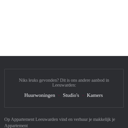
Niks leuks gevonden? Dit is ons andere aanbod in
Leeuwarden:
Huurwoningen
Studio's
Kamers
Op Appartement Leeuwarden vind en verhuur je makkelijk je
Appartement