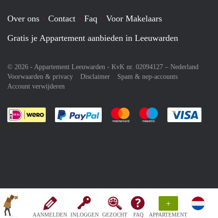
Over ons
Contact
Faq
Voor Makelaars
Gratis je Appartement aanbieden in Leeuwarden
© 2026 - Appartement Leeuwarden - KvK nr. 02094127 –
Nederland
Voorwaarden & privacy
Disclaimer
Spam & nep-accounts
Account verwijderen
Je rekent gemakkelijk af met Paypal
Je rekent gemakkelijk af met M
Je rekent gemakkelij
Je re
+
AANMELDEN
INLOGGEN
GEZOCHT
FAQ
APPARTEMENT