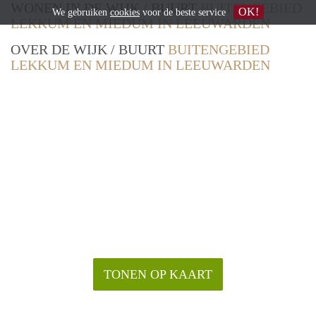
WONEN IN DE WIJK / BUURT
BUITENGEBIED
OK!
We gebruiken
cookies
voor de beste service
LEKKUM EN MIEDUM IN LEEUWARDEN
OVER DE WIJK / BUURT
BUITENGEBIED
LEKKUM EN MIEDUM IN LEEUWARDEN
TONEN OP KAART