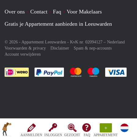
Over ons
Contact
Faq
Voor Makelaars
Gratis je Appartement aanbieden in Leeuwarden
© 2026 - Appartement Leeuwarden - KvK nr. 02094127 –
Nederland
Voorwaarden & privacy
Disclaimer
Spam & nep-accounts
Account verwijderen
Je rekent gemakkelijk af met Paypal
Je rekent gemakkelijk af met M
Je rekent gemakkelij
Je re
+
AANMELDEN
INLOGGEN
GEZOCHT
FAQ
APPARTEMENT