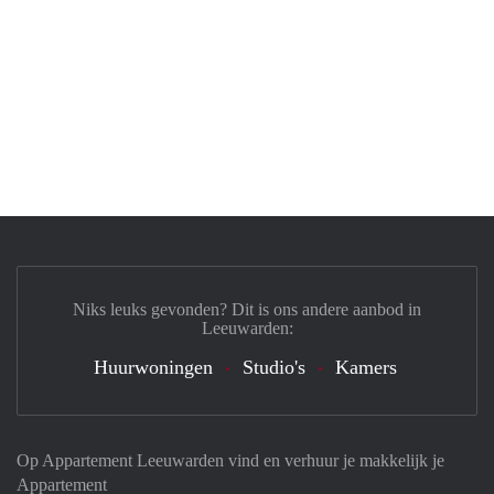
Niks leuks gevonden? Dit is ons andere aanbod in
Leeuwarden:
Huurwoningen
Studio's
Kamers
Op Appartement Leeuwarden vind en verhuur je makkelijk je
Appartement