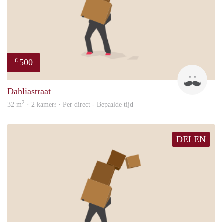
500
€
Ysbr
Dahliastraat
2
32 m
· 2 kamers · Per direct - Bepaalde tijd
DELEN