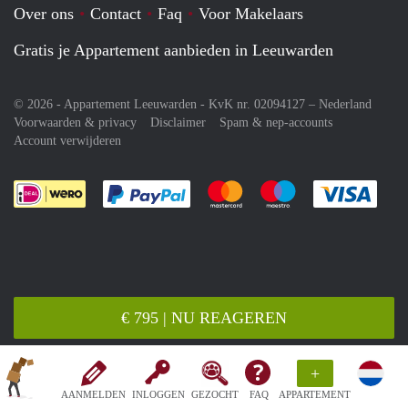
Over ons
Contact
Faq
Voor Makelaars
Gratis je Appartement aanbieden in Leeuwarden
© 2026 - Appartement Leeuwarden - KvK nr. 02094127 –
Nederland
Voorwaarden & privacy
Disclaimer
Spam & nep-accounts
Account verwijderen
Je rekent gemakkelijk af met Paypal
Je rekent gemakkelijk af met M
Je rekent gemakkelij
Je re
€ 795 | NU REAGEREN
+
AANMELDEN
INLOGGEN
GEZOCHT
FAQ
APPARTEMENT