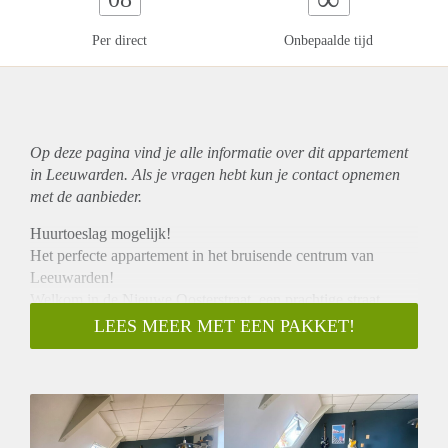
Per direct
Onbepaalde tijd
Op deze pagina vind je alle informatie over dit
appartement
in Leeuwarden. Als je vragen hebt kun je contact opnemen
met de aanbieder.
Huurtoeslag mogelijk!
Het perfecte appartement in het bruisende centrum van
Leeuwarden!
Welkom in de Nieuwe Oosterstraat, een prachtige straat
gelegen in de populaire wijk Blokhuisplein. Dit ruime
LEES MEER MET EEN PAKKET!
appartement is ideaal voor starters, jongeren en werkende
stellen die willen genieten van alles wat de stad te bieden
heeft. De ligging is werkelijk fantastisch, met alle
voorzieningen binnen handbereik en het levendige centrum
om de hoek.