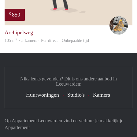
850
€
Tjall
Archipelweg
2
105 m
· 3 kamers · Per direct - Onbepaalde tijd
Niks leuks gevonden? Dit is ons andere aanbod in
Leeuwarden:
Huurwoningen
Studio's
Kamers
Op Appartement Leeuwarden vind en verhuur je makkelijk je
Appartement