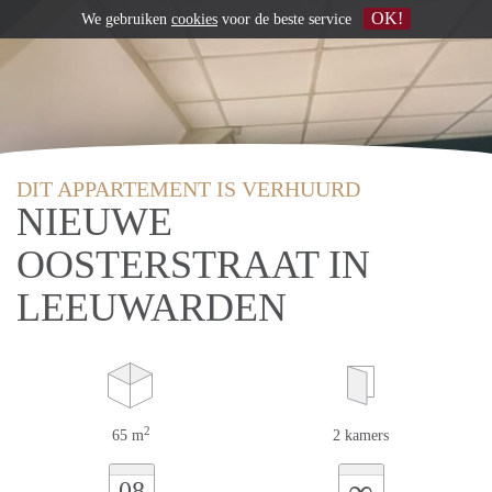
OK!
We gebruiken
cookies
voor de beste service
DIT APPARTEMENT IS VERHUURD
NIEUWE
OOSTERSTRAAT IN
LEEUWARDEN
2
65 m
2 kamers
∞
08