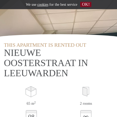
OK!
We use
cookies
for the best service
THIS APARTMENT IS RENTED OUT
NIEUWE
OOSTERSTRAAT IN
LEEUWARDEN
2
65 m
2 rooms
∞
08