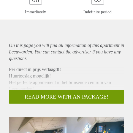
Immediately
Indefinite period
On this page you will find all information of this
apartment
in
Leeuwarden. You can contact the advertiser if you have any
questions.
Per direct in prijs verlaagd!!
Huurtoeslag mogelijk!
Het perfecte appartement in het bruisende centrum van
Leeuwarden!
Welkom in de Nieuwe Oosterstraat, een prachtige straat
READ MORE WITH AN PACKAGE!
gelegen in de populaire wijk Blokhuisplein. Dit ruime
appartement is ideaal voor starters, jongeren en werkende
stellen die willen genieten van alles wat de stad te bieden
heeft. De ligging is werkelijk fantastisch, met alle
voorzieningen binnen handbereik en het levendige centrum