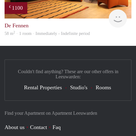
1100
€
Stich
De Fennen
2
58 m
· 1 room · Immediately - Indefinite period
Couldn't find anything? These are our other offers in
Leeuwarden:
Rental Properties
Studio's
Rooms
Find your Apartment on Apartment Leeuwarden
About us
Contact
Faq