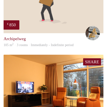
850
€
Tjall
Archipelweg
2
105 m
· 3 rooms · Immediately - Indefinite period
SHARE