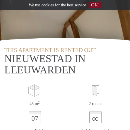
OK!
We use
cookies
for the best service
THIS APARTMENT IS RENTED OUT
NIEUWESTAD IN
LEEUWARDEN
2
45 m
2 rooms
∞
07