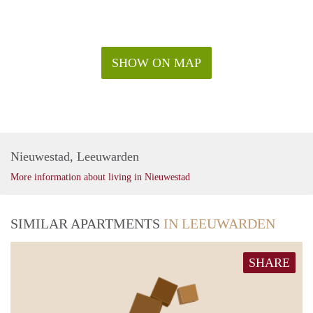
we ervoor zorgen dat u snel en efficiënt kunt verhuizen naar
uw nieuwe thuis.
Aarzel niet langer en plan vandaag nog een pre-booking om
dit prachtige appartement zelf te ervaren. Dit is uw kans om
SHOW ON MAP
te genieten van luxe wonen, lage maandlasten en alle
voordelen van wonen in het centrum van Leeuwarden. Neem
contact met ons op voor meer informatie en laat ons u helpen
bij het realiseren van uw woondromen.
Nieuwestad, Leeuwarden
More information about living in Nieuwestad
SIMILAR APARTMENTS
IN LEEUWARDEN
SHARE