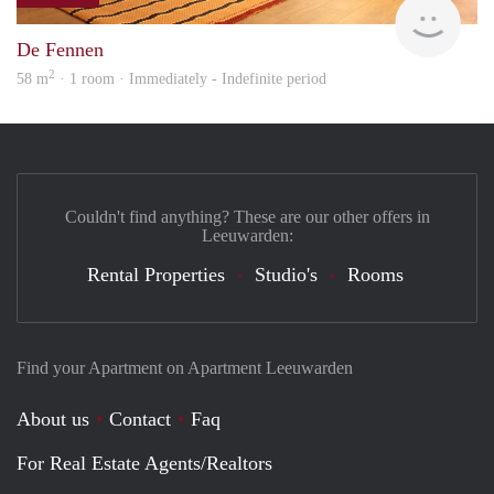
Stich
De Fennen
2
58 m
· 1 room · Immediately - Indefinite period
Couldn't find anything? These are our other offers in
Leeuwarden:
Rental Properties
Studio's
Rooms
Find your Apartment on Apartment Leeuwarden
About us
Contact
Faq
For Real Estate Agents/Realtors