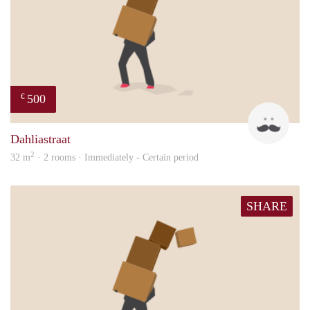
500
€
Ysbr
Dahliastraat
2
32 m
· 2 rooms · Immediately - Certain period
SHARE