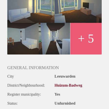
Julianapark zich op 5 minuten loopafstand en bent u zo bij
winkelstaat ‘De Schrans’ met al z’n voorzieningen.
kosten GWL is incl. KPN
+ 5
GENERAL INFORMATION
City
Leeuwarden
District/Neighbourhood:
Huizum-Badweg
Register municipality:
Yes
Status:
Unfurnished