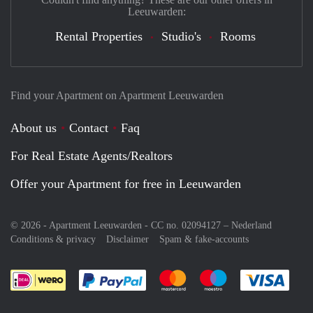
Leeuwarden:
Rental Properties
Studio's
Rooms
Find your Apartment on Apartment Leeuwarden
About us
Contact
Faq
For Real Estate Agents/Realtors
Offer your Apartment for free in Leeuwarden
© 2026 - Apartment Leeuwarden - CC no. 02094127 –
Nederland
Conditions & privacy
Disclaimer
Spam & fake-accounts
Pay easily with :payment method
Pay easily with :payment meth
Pay easily with :pay
Pay e