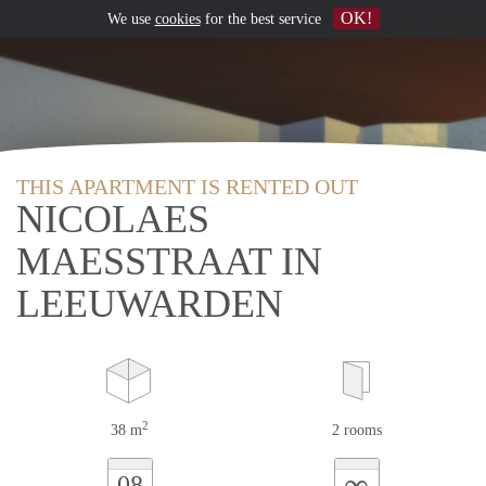
OK!
We use
cookies
for the best service
THIS APARTMENT IS RENTED OUT
NICOLAES
MAESSTRAAT IN
LEEUWARDEN
2
38 m
2 rooms
∞
08