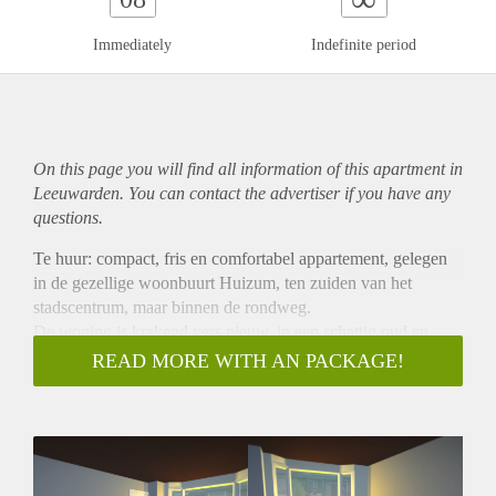
Immediately
Indefinite period
On this page you will find all information of this
apartment
in
Leeuwarden. You can contact the advertiser if you have any
questions.
Te huur: compact, fris en comfortabel appartement, gelegen
in de gezellige woonbuurt Huizum, ten zuiden van het
stadscentrum, maar binnen de rondweg.
De woning is krakend vers nieuw, in een schattig oud en
goed geïsoleerd rijtjeshuis van 1935. Het appartement heeft
READ MORE WITH AN PACKAGE!
een aantal unieke eigenschappen:
• het bevindt zich compleet op de begane grond en
• heeft een diepe (13 m) achtertuin met een groot terras
• achterom mogelijk
De buurt is gewild, gezellig en netjes. Bovendien bevindt het